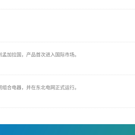
口到孟加拉国，产品首次进入国际市场。
封闭组合电器，并在东北电网正式运行。