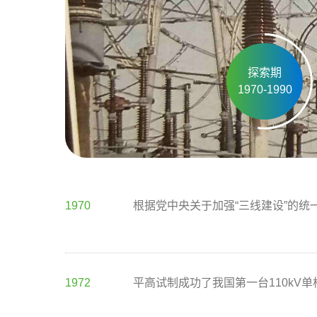
探索期
1970-1990
1970
根据党中央关于加强“三线建设”的统
1972
平高试制成功了我国第一台110kV单