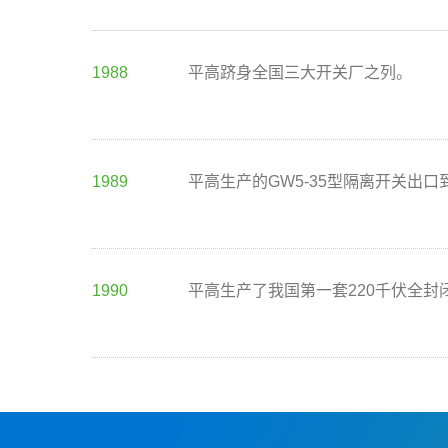
1988
平高跻身全国三大开关厂之列。
1989
平高生产的GW5-35型隔离开关出
1990
平高生产了我国第一套220千伏全