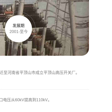
发展期
2001-至今
金搬迁至河南省平顶山市成立平顶山高压开关厂。
压从60kV提高到110kV。