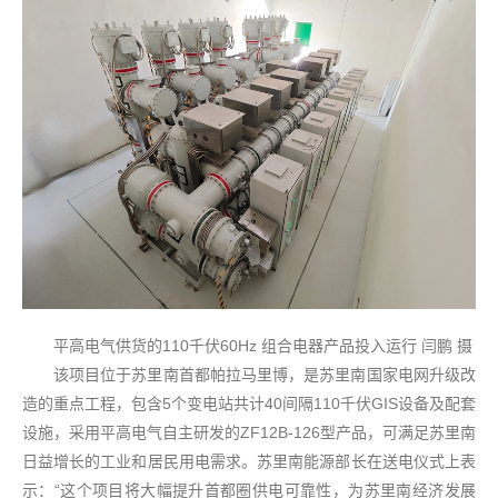
平高电气供货的110千伏60Hz 组合电器产品投入运行 闫鹏 摄
该项目位于苏里南首都帕拉马里博，是苏里南国家电网升级改
造的重点工程，包含5个变电站共计40间隔110千伏GIS设备及配套
设施，采用平高电气自主研发的ZF12B-126型产品，可满足苏里南
日益增长的工业和居民用电需求。苏里南能源部长在送电仪式上表
示：“这个项目将大幅提升首都圈供电可靠性，为苏里南经济发展