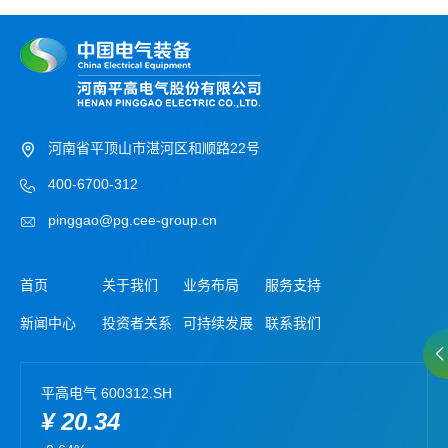
河南省平顶山市湛河区和顺路22号
400-6700-312
pinggao@pg.cee-group.cn
首页
关于我们
业务布局
服务支持
新闻中心
投资者关系
可持续发展
联系我们
平高电气 600312.SH
¥ 20.34